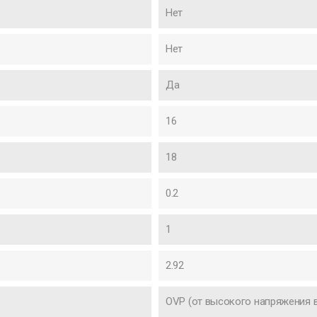
Нет
Нет
Да
16
18
0.2
1
2.92
OVP (от высокого напряжения в 