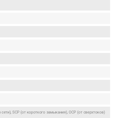
сети), SCP (от короткого замыкания), OCP (от сверхтоков)