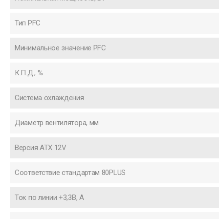
Тип PFC
Минимальное значение PFC
К.П.Д., %
Система охлаждения
Диаметр вентилятора, мм
Версия ATX 12V
Соответствие стандартам 80PLUS
Ток по линии +3,3В, А