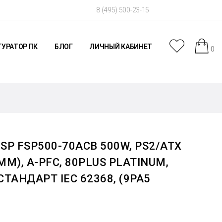
8 (495) 500-23-15
УРАТОР ПК
БЛОГ
ЛИЧНЫЙ КАБИНЕТ
0
SP FSP500-70ACB 500W, PS2/ATX
М), A-PFC, 80PLUS PLATINUM,
 СТАНДАРТ IEC 62368, (9PA5