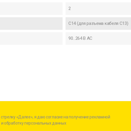
2
C14 (для разъема кабеля C13)
90...264 В AC
стрелку «Далее», я даю согласие на получение рекламной
 и обработку персональных данных