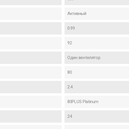
Активный
0.99
92
Один вентилятор
80
2.4
80PLUS Platinum
24