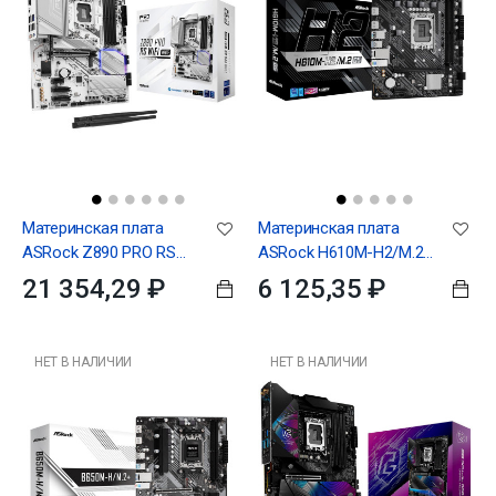
Материнская плата
Материнская плата
ASRock Z890 PRO RS
ASRock H610M-H2/M.2
WIFI WHITE, RTL
D5, Socket 1700,
21 354,29 ₽
6 125,35 ₽
Intel®H610, 2xDDR5-
4800, HDMI+HDMI,...
НЕТ В НАЛИЧИИ
НЕТ В НАЛИЧИИ