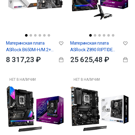
Материнская плата
Материнская плата
ASRock B650M-H/M.2+,
ASRock Z890 RIPTIDE
Socket AM5, AMD B650,
WIFI, RTL
8 317,23 ₽
25 625,48 ₽
2xDDR5-5200, HDMI+DP,
1xPCI-Ex16,...
НЕТ В НАЛИЧИИ
НЕТ В НАЛИЧИИ