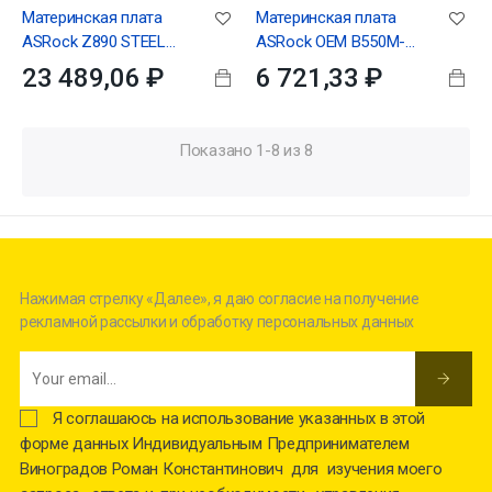
Материнская плата
Материнская плата
ASRock Z890 STEEL
ASRock OEM B550M-
LEGEND WIFI, RTL
HDV, Socket AM4, AMD
23 489,06 ₽
6 721,33 ₽
B550, 2xDDR4-3200, D-
SUB+DVI-D+HDMI,...
Показано 1-8 из 8
Нажимая стрелку «Далее», я даю согласие на получение
рекламной рассылки и обработку персональных данных
Я соглашаюсь на использование указанных в этой
форме данных Индивидуальным Предпринимателем
Виноградов Роман Константинович для изучения моего