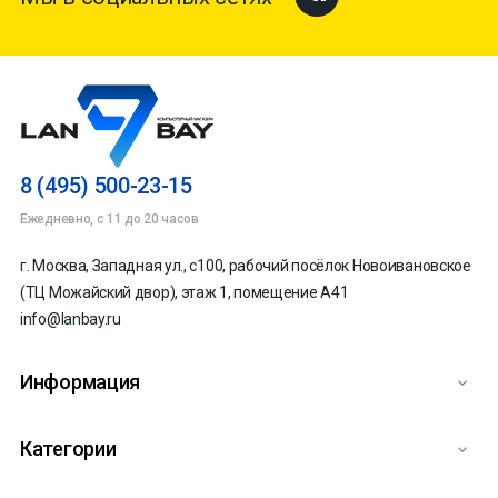
8 (495) 500-23-15
Ежедневно, с 11 до 20 часов
г. Москва, Западная ул., с100, рабочий посёлок Новоивановское
(ТЦ Можайский двор), этаж 1, помещение А41
info@lanbay.ru
Информация

Категории
