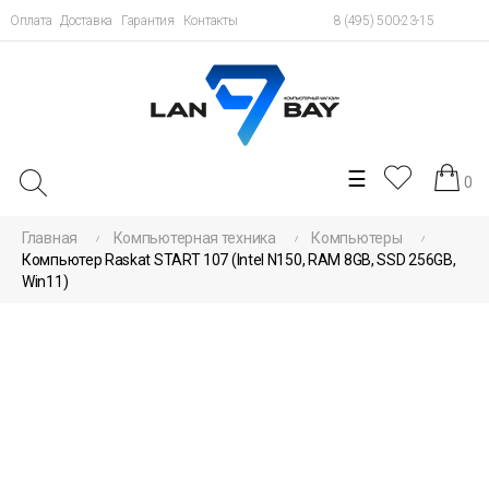
Оплата
Доставка
Гарантия
Контакты
8 (495) 500-23-15
Toggle
☰
0
navigation
Главная
Компьютерная техника
Компьютеры
Компьютер Raskat START 107 (Intel N150, RAM 8GB, SSD 256GB,
Win11)