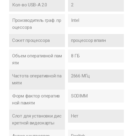
Кол-во USB-A 2.0
2
Производитель граф. пр
Intel
оцессора
Сокет процессора
процессор впаян
Объем оперативной пам
8 ГБ
яти
Частота оперативной па
2666 МГц
мяти
Форм фактор оператив
SODIMM
ной памяти
Слот для установки дис
Нет
кретной видеокарты
Аудио контроллер
Realtek