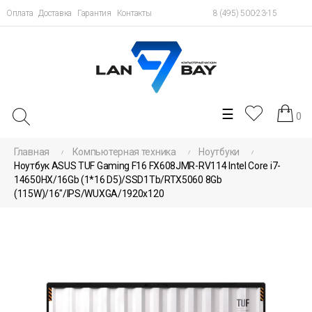
Оплата
Доставка
Гарантия
Контакты
8 (495) 500-23-15
Toggle
☰
0
navigation
Главная
Компьютерная техника
Ноутбуки
Ноутбук ASUS TUF Gaming F16 FX608JMR-RV114 Intel Core i7-
14650HX/16Gb (1*16 D5)/SSD1Tb/RTX5060 8Gb
(115W)/16"/IPS/WUXGA/1920x120