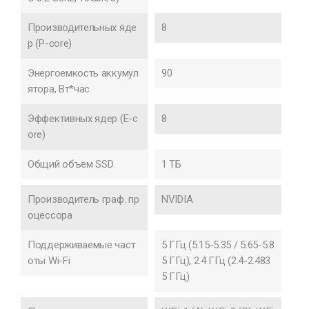
Производительных яде
8
р (P-core)
Энергоемкость аккумул
90
ятора, Вт*час
Эффективных ядер (E-c
8
ore)
Общий объем SSD
1 ТБ
Производитель граф. пр
NVIDIA
оцессора
Поддерживаемые част
5 ГГц (5.15-5.35 / 5.65-5.8
оты Wi-Fi
5 ГГц), 2.4 ГГц (2.4-2.483
5 ГГц)