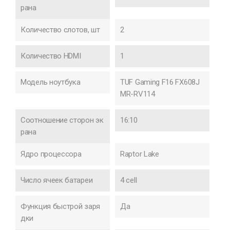
рана
Количество слотов, шт
2
Количество HDMI
1
Модель ноутбука
TUF Gaming F16 FX608J
MR-RV114
Соотношение сторон эк
16:10
рана
Ядро процессора
Raptor Lake
Число ячеек батареи
4 cell
Функция быстрой заря
Да
дки