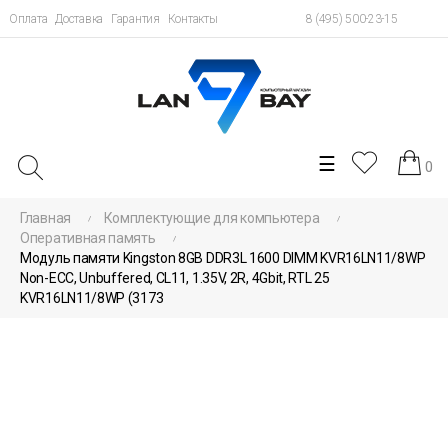
Оплата
Доставка
Гарантия
Контакты
8 (495) 500-23-15
Toggle
☰
0
navigation
Главная
Комплектующие для компьютера
Оперативная память
Модуль памяти Kingston 8GB DDR3L 1600 DIMM KVR16LN11/8WP
Non-ECC, Unbuffered, CL11, 1.35V, 2R, 4Gbit, RTL 25
KVR16LN11/8WP (3173