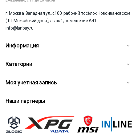
Ежедневно, с 11 до 20 часов
г. Москва, Западная ул., с100, рабочий посёлок Новоивановское
(ТЦ Можайский двор), этаж 1, помещение А41
info@lanbay.ru
Информация

Категории

Моя учетная запись

Наши партнеры