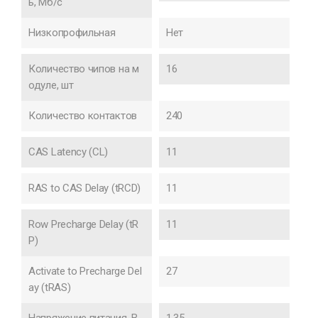
ь, Мб/с
Низкопрофильная
Нет
Количество чипов на м
16
одуле, шт
Количество контактов
240
CAS Latency (CL)
11
RAS to CAS Delay (tRCD)
11
Row Precharge Delay (tR
11
P)
Activate to Precharge Del
27
ay (tRAS)
Напряжение питания, В
1.35