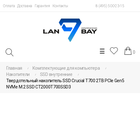
Оплата
Доставка
Гарантия
Контакты
8 (495) 500-23-15
Toggle
☰
0
navigation
Главная
Комплектующие для компьютера
Накопители
SSD внутренние
Твердотельный накопитель SSD Crucial T700 2TB PCIe Gen5
NVMe M.2 SSD CT2000T700SSD3