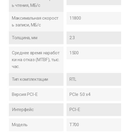
ь чтения, МБ/с
Максимальная скорост
11800
ь записи, МБ/с
Толщина, мм
2.3
Среднее время наработ
1500
ки на отказ (MTBF), тыс.
час.
Тип комплектации
RTL
Версия PCI-E
PCIe 5.0 x4
Интерфейс
PCI-E
Модель
T700