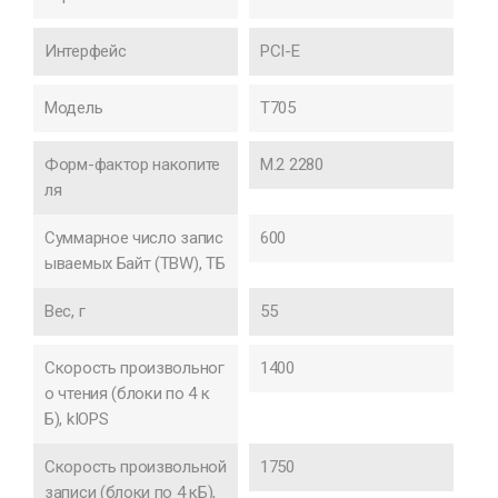
Интерфейс
PCI-E
Модель
T705
Форм-фактор накопите
M.2 2280
ля
Суммарное число запис
600
ываемых Байт (TBW), ТБ
Вес, г
55
Скорость произвольног
1400
о чтения (блоки по 4 к
Б), kIOPS
Скорость произвольной
1750
записи (блоки по 4 кБ),