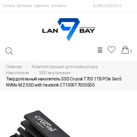
Оплата
Доставка
Гарантия
Контакты
8 (495) 500-23-15
Toggle
☰
0
navigation
Главная
Комплектующие для компьютера
Накопители
SSD внутренние
Твердотельный накопитель SSD Crucial T705 1TB PCIe Gen5
NVMe M.2 SSD with heatsink CT1000T705SSD5