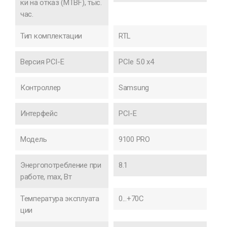
ки на отказ (MTBF), тыс.
час.
Тип комплектации
RTL
Версия PCI-E
PCIe 5.0 x4
Контроллер
Samsung
Интерфейс
PCI-E
Модель
9100 PRO
Энергопотребление при
8.1
работе, max, Вт
Температура эксплуата
0...+70C
ции