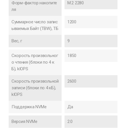
Форм-фактор накопите
M.2 2280
ля
Суммарное число запис
1200
ываемых Байт (TBW), ТБ
Вес, г
9
Скорость произвольног
1850
о чтения (блоки по 4 к
Б), kIOPS
Скорость произвольной
2600
записи (блоки по 4 кБ),
kIOPS
Поддержка NVMe
Да
Версия NVMe
2.0