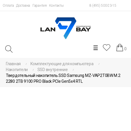
Оплата
Доставка
Гарантия
Контакты
8 (495) 500-23-15
Toggle
☰
0
navigation
Главная
Комплектующие для компьютера
Накопители
SSD внутренние
Твердотельный накопитель SSD Samsung MZ-VAP2T0BW M.2
2280 2TB 9100 PRO Black PCIe Gen5x4 RTL