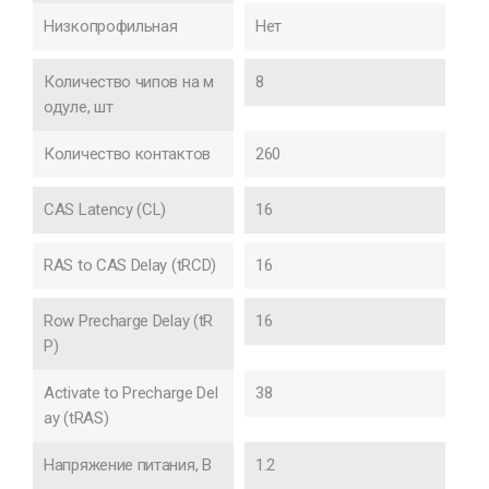
Низкопрофильная
Нет
Количество чипов на м
8
одуле, шт
Количество контактов
260
CAS Latency (CL)
16
RAS to CAS Delay (tRCD)
16
Row Precharge Delay (tR
16
P)
Activate to Precharge Del
38
ay (tRAS)
Напряжение питания, В
1.2