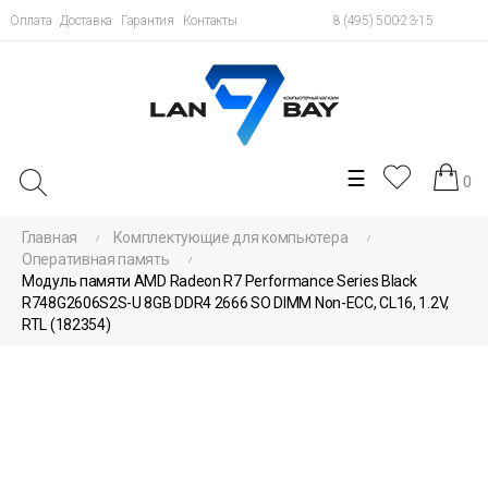
Оплата
Доставка
Гарантия
Контакты
8 (495) 500-23-15
Toggle
☰
0
navigation
Главная
Комплектующие для компьютера
Оперативная память
Модуль памяти AMD Radeon R7 Performance Series Black
R748G2606S2S-U 8GB DDR4 2666 SO DIMM Non-ECC, CL16, 1.2V,
RTL (182354)