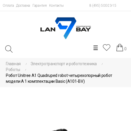
Оплата
Доставка
Гарантия
Контакты
8 (495) 500-23-15
Toggle
☰
0
navigation
Главная
Электротранспорт и робототехника
Роботы
Робот Unitree A1 Quadruped robot четырехопорный робот
модели А 1 комплектации Basic (A101-BV)