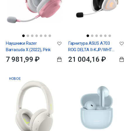
Наушники Razer
Гарнитура ASUS A703
Barracuda X (2022), Pink
ROG DELTA II-KJP/WHT
287g 20 ~ 20000Hz
7 981,99 ₽
21 004,16 ₽
3,5mm USB Bluetooth
5.0 2.4Ghz
НОВОЕ