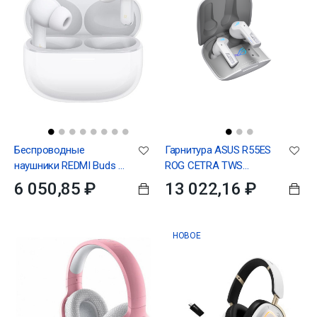
Беспроводные
Гарнитура ASUS R55ES
наушники REDMI Buds 8
ROG CETRA TWS
Pro Cloud белый
SPEEDNOVA WHT 274g
6 050,85 ₽
13 022,16 ₽
20 ~ 40000Hz ANC
2.4Ghz BT
НОВОЕ