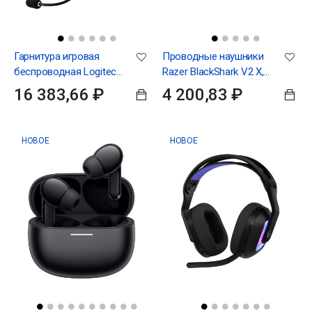
Гарнитура игровая
Проводные наушники
беспроводная Logitech
Razer BlackShark V2 X,
G Pro X 2 LIGHTSPEED
зеленый (RZ04-
16 383,66 ₽
4 200,83 ₽
Wireless 7.1 Gaming
03240600-R3M1)
Headset with Blueto
НОВОЕ
НОВОЕ