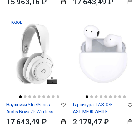
15 963,16 ₽
17 643,49 ₽
НОВОЕ
Наушники SteelSeries
Гарнитура TWS X7E
Arctis Nova 7P Wireless
AST-ME00 WHITE
(Gen 2) White
5504ABHG
17 643,49 ₽
2 179,47 ₽