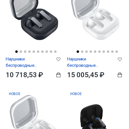
Наушники
Наушники
беспроводные
беспроводные
Samsung Galaxy Buds 4
Samsung Galaxy Buds 4
10 718,53 ₽
15 005,45 ₽
черный (SM-
Pro белый (SM-
R540NZKACIS)
R640NZWACIS)
НОВОЕ
НОВОЕ