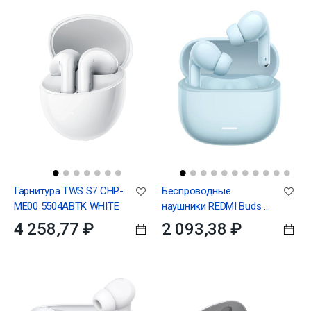
Гарнитура TWS S7 CHP-
Беспроводные
ME00 5504ABTK WHITE
наушники REDMI Buds 8
Lite (Blue)
4 258,77 ₽
2 093,38 ₽