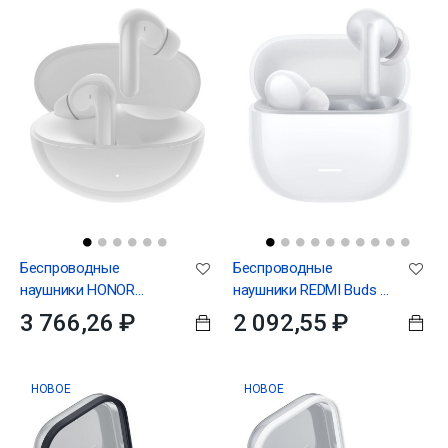
Беспроводные
Беспроводные
наушники HONOR
наушники REDMI Buds 8
CHOICE Earbuds X7 Pro
Lite (White)
3 766,26 ₽
2 092,55 ₽
белый
НОВОЕ
НОВОЕ