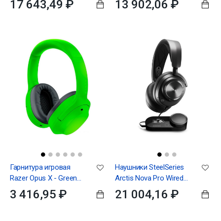
17 643,49 ₽
13 902,06 ₽
Headset Black
Гарнитура игровая
Наушники SteelSeries
Razer Opus X - Green
Arctis Nova Pro Wired
(RZ04-03760400-R3M1)
for PC and PlayStation
3 416,95 ₽
21 004,16 ₽