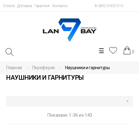
Оплата
Доставка
Гарантия
Контакты
8 (495) 500-23-15
Toggle
☰
0
navigation
Главная
Переферия
Наушники и гарнитуры
НАУШНИКИ И ГАРНИТУРЫ

Показано 1-36 из 143