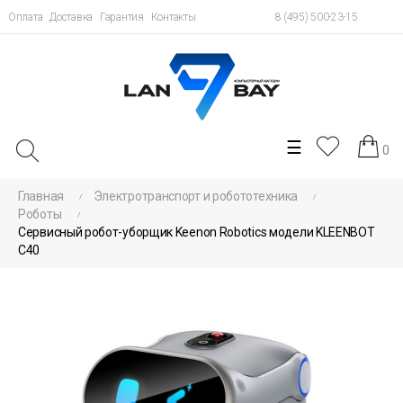
Оплата
Доставка
Гарантия
Контакты
8 (495) 500-23-15
Toggle
☰
0
navigation
Главная
Электротранспорт и робототехника
Роботы
Сервисный робот-уборщик Keenon Robotics модели KLEENBOT
C40