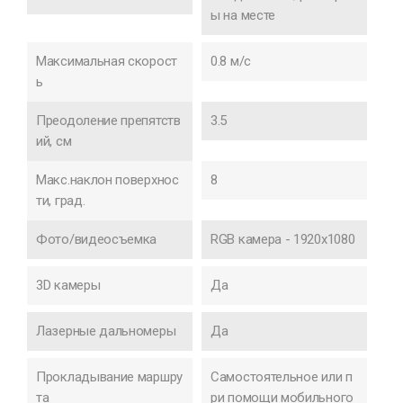
ы на месте
Максимальная скорост
0.8 м/с
ь
Преодоление препятств
3.5
ий, см
Макс.наклон поверхнос
8
ти, град.
Фото/видеосъемка
RGB камера - 1920x1080
3D камеры
Да
Лазерные дальномеры
Да
Прокладывание маршру
Самостоятельное или п
та
ри помощи мобильного