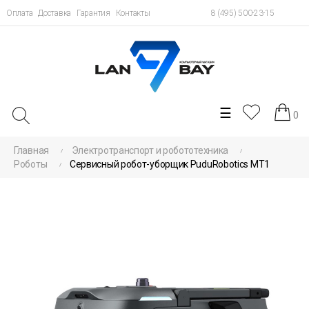
Оплата
Доставка
Гарантия
Контакты
8 (495) 500-23-15
Toggle
☰
0
navigation
Главная
Электротранспорт и робототехника
Роботы
Сервисный робот-уборщик PuduRobotics MT1