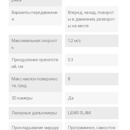
Варианты передвижени
Вперед, назад, поворот
я
ы в движении, разворот
ы на месте
Максимальная скорост
1,2 м/с
ь
Преодоление препятств
0.3
ий, см
Макс.наклон поверхнос
8
ти, град.
3D камеры
Да
Лазерные дальномеры
LiDAR SLAM
Прокладывание маршру
Программное, самостоя