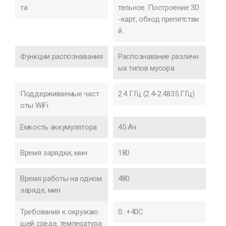
та
тельное. Построение 3D
-карт, обход препятстви
й.
Функции распознавания
Распознавание различн
ых типов мусора
Поддерживаемые част
2.4 ГГц (2.4-2.4835 ГГц)
оты WiFi
Емкость аккумулятора
45 Ач
Время зарядки, мин
180
Время работы на одном
480
заряде, мин
Требования к окружаю
0...+40C
щей среде, температура