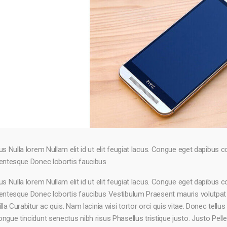
us Nulla lorem Nullam elit id ut elit feugiat lacus. Congue eget dapibus c
lentesque Donec lobortis faucibus
us Nulla lorem Nullam elit id ut elit feugiat lacus. Congue eget dapibus c
lentesque Donec lobortis faucibus Vestibulum Praesent mauris volutpat
illa Curabitur ac quis. Nam lacinia wisi tortor orci quis vitae. Donec tellus
ngue tincidunt senectus nibh risus Phasellus tristique justo. Justo Pe