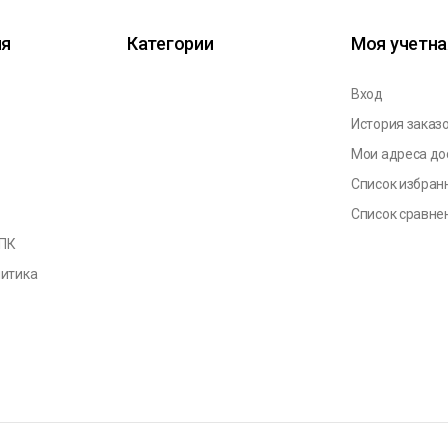
ия
Категории
Моя учетна
Вход
История заказ
Мои адреса до
Список избран
Список сравне
 ПК
литика