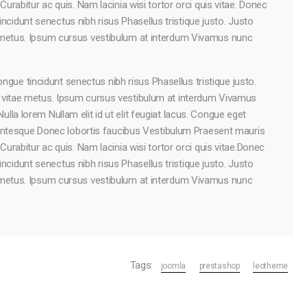
urabitur ac quis. Nam lacinia wisi tortor orci quis vitae. Donec
tincidunt senectus nibh risus Phasellus tristique justo. Justo
e metus. Ipsum cursus vestibulum at interdum Vivamus nunc
ongue tincidunt senectus nibh risus Phasellus tristique justo.
 vitae metus. Ipsum cursus vestibulum at interdum Vivamus
Nulla lorem Nullam elit id ut elit feugiat lacus. Congue eget
llentesque Donec lobortis faucibus Vestibulum Praesent mauris
urabitur ac quis. Nam lacinia wisi tortor orci quis vitae.Donec
tincidunt senectus nibh risus Phasellus tristique justo. Justo
e metus. Ipsum cursus vestibulum at interdum Vivamus nunc
Tags:
joomla
prestashop
leotheme