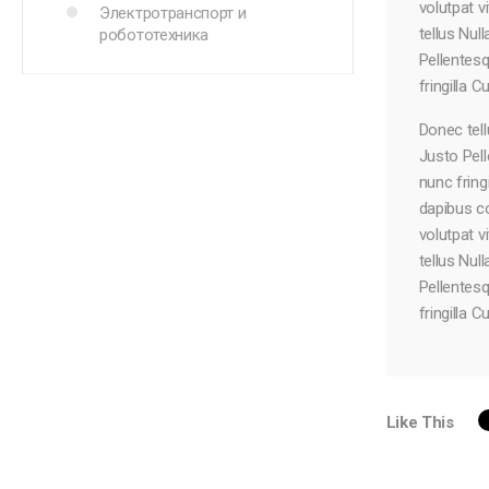
volutpat v
Электротранспорт и
tellus Nul
робототехника
Pellentes
fringilla C
Donec tell
Justo Pel
nunc fring
dapibus co
volutpat v
tellus Nul
Pellentes
fringilla C
Like This