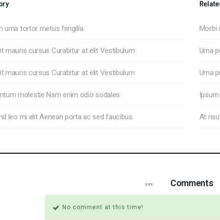
ory
Relate
m urna tortor metus fringilla
Morbi
it mauris cursus Curabitur at elit Vestibulum
Urna p
it mauris cursus Curabitur at elit Vestibulum
Urna p
ntum molestie Nam enim odio sodales
Ipsum 
end leo mi elit Aenean porta ac sed faucibus
At risu
Comments
No comment at this time!