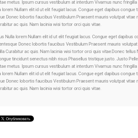
itae metus. Ipsum cursus vestibulum at interdum Vivamus nunc fringilla C
la lorem Nullam elit id ut elit feugiat lacus. Congue eget dapibus congue 
que Donec lobortis faucibus Vestibulum Praesent mauris volutpat vita
urabitur ac quis. Nam lacinia wisi tortor orci quis vitae.
us Nulla lorem Nullam elit id ut elit feugiat lacus. Congue eget dapibus c
lentesque Donec lobortis faucibus Vestibulum Praesent mauris volutpat
illa Curabitur ac quis. Nam lacinia wisi tortor orci quis vitae.Donec tellus 
ngue tincidunt senectus nibh risus Phasellus tristique justo. Justo Pe
itae metus. Ipsum cursus vestibulum at interdum Vivamus nunc fringilla C
la lorem Nullam elit id ut elit feugiat lacus. Congue eget dapibus congue 
que Donec lobortis faucibus Vestibulum Praesent mauris volutpat vita
urabitur ac quis. Nam lacinia wisi tortor orci quis vitae.