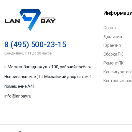
Информац
Оплата
Доставка
8 (495) 500-23-15
Гарантия
Ежедневно, с 11 до 20 часов
Сборка ПК
Ремонт ПК
г. Москва, Западная ул., с100, рабочий посёлок
Конфигуратор
Новоивановское (ТЦ Можайский двор), этаж 1,
Контакты и по
помещение А41
info@lanbay.ru