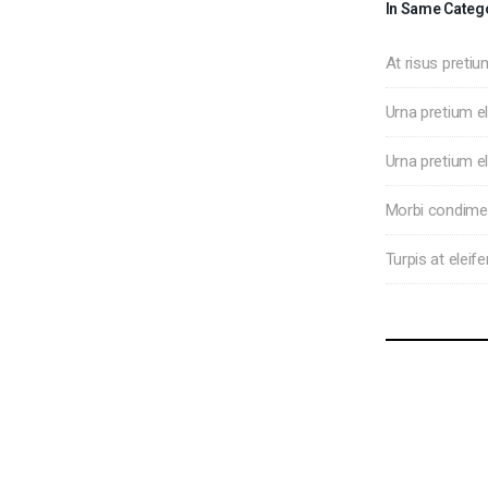
In Same Categ
At risus pretiu
Urna pretium el
Urna pretium el
Morbi condime
Turpis at eleif